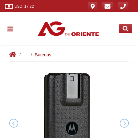
USD: 17.22
...
Baterias