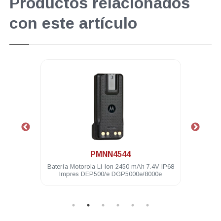
Productos relacionados
con este artículo
.
PMNN4544
70e 128
Batería Motorola Li-Ion 2450 mAh 7.4V IP68
Cli
KP
Impres DEP500/e DGP5000e/8000e