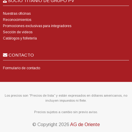
SOCIO TITANIO DE GRUPO PV
Nuestras oficinas
Reconocimientos
Promociones exclusivas para integradores
Sección de videos
Catálogos y folletería
CONTACTO
Formulario de contacto
Los precios son “Precios de lista” y están expresados en dólares americanos, no
incluyen impuestos ni flete.
Precios sujetos a cambio sin previo aviso.
© Copyright
2026
AG de Oriente