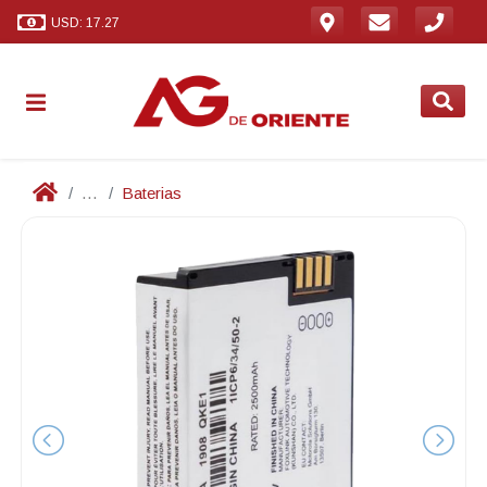
USD: 17.27
...
Baterias