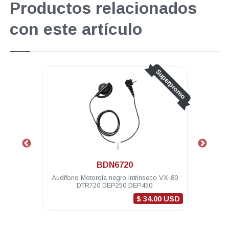
Productos relacionados
con este artículo
Superpromo
BDN6720
1 hilo
Audifono Motorola negro intrinseco VX-80
Au
R620
DTR720 DEP250 DEP450
$ 34.00 USD