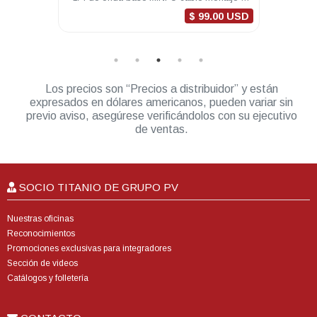
conectores DGM8000e
0 USD
$ 99.00 USD
Los precios son “Precios a distribuidor” y están
expresados en dólares americanos, pueden variar sin
previo aviso, asegúrese verificándolos con su ejecutivo
de ventas.
SOCIO TITANIO DE GRUPO PV
Nuestras oficinas
Reconocimientos
Promociones exclusivas para integradores
Sección de videos
Catálogos y folletería