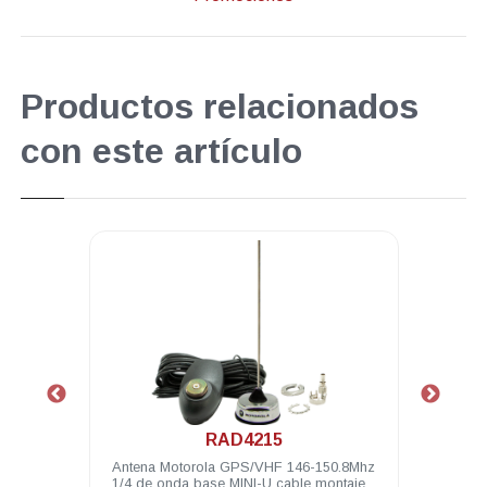
Productos relacionados
con este artículo
.
RAD4215
Antena Motorola GPS/VHF 146-150.8Mhz
Anten
ontaje
1/4 de onda base MINI-U cable montaje y
de on