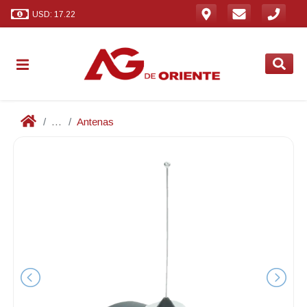
USD: 17.22
...
Antenas