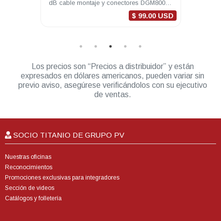
ctores
dB cable montaje y conectores DGM8000e
Mhz 5
DGM8500e
0 USD
$ 99.00 USD
Los precios son “Precios a distribuidor” y están
expresados en dólares americanos, pueden variar sin
previo aviso, asegúrese verificándolos con su ejecutivo
de ventas.
SOCIO TITANIO DE GRUPO PV
Nuestras oficinas
Reconocimientos
Promociones exclusivas para integradores
Sección de videos
Catálogos y folletería