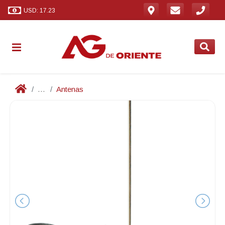
USD: 17.23
...
Antenas