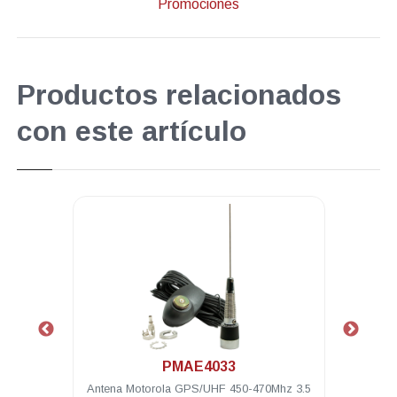
Promociones
Productos relacionados
con este artículo
.
PMAE4033
hz 1/4
Antena Motorola GPS/UHF 450-470Mhz 3.5
Antena m