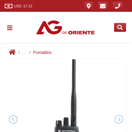
USD: 17.22
...
Portatiles