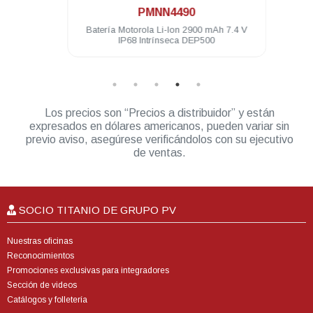
PMNN4490
uación
Batería Motorola Li-Ion 2900 mAh 7.4 V
Funda
 R5
IP68 Intrínseca DEP500
Los precios son “Precios a distribuidor” y están
expresados en dólares americanos, pueden variar sin
previo aviso, asegúrese verificándolos con su ejecutivo
de ventas.
SOCIO TITANIO DE GRUPO PV
Nuestras oficinas
Reconocimientos
Promociones exclusivas para integradores
Sección de videos
Catálogos y folletería