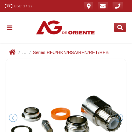
USD: 17.22
...
Series RFU/HKN/RSA/RFN/RFT/RFB