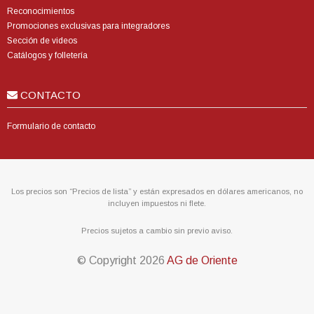
Reconocimientos
Promociones exclusivas para integradores
Sección de videos
Catálogos y folletería
CONTACTO
Formulario de contacto
Los precios son “Precios de lista” y están expresados en dólares americanos, no
incluyen impuestos ni flete.
Precios sujetos a cambio sin previo aviso.
© Copyright
2026
AG de Oriente