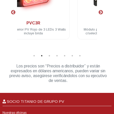
.
PVC4A
 3 Watts
Módulo para exterior PV Ámbar c/4 LED
M
c/selector de patrones 3W 12/24 VDC
LE
incluye brida
Los precios son “Precios a distribuidor” y están
expresados en dólares americanos, pueden variar sin
previo aviso, asegúrese verificándolos con su ejecutivo
de ventas.
SOCIO TITANIO DE GRUPO PV
Nuestras oficinas