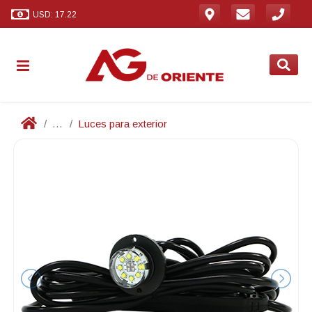
USD: 17.22
...
Luces para exterior