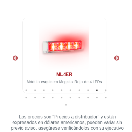
.
ML4IA-1
e 4 LEDs
Módulo intermedio Megalux Ámbar de 4
Mó
LEDs para torreta Megalux 2.0
Los precios son “Precios a distribuidor” y están
expresados en dólares americanos, pueden variar sin
previo aviso, asegúrese verificándolos con su ejecutivo