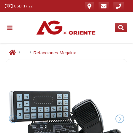
USD: 17.22
...
Refacciones Megalux