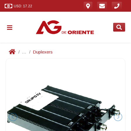
USD: 17.22
...
Duplexers