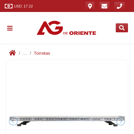
USD: 17.22
...
Torretas