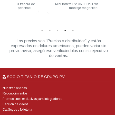
era de
Mini torreta PV 36 LEDs 1 watt Ámbar
Unida
racion
montaje magnético
Watt 
Los precios son “Precios a distribuidor” y están
expresados en dólares americanos, pueden variar sin
previo aviso, asegúrese verificándolos con su ejecutivo
de ventas.
SOCIO TITANIO DE GRUPO PV
Nuestras oficinas
Reconocimientos
Promociones exclusivas para integradores
Sección de videos
Catálogos y folletería