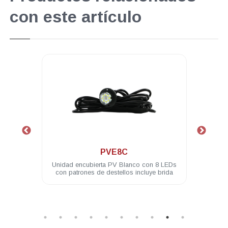
con este artículo
.
PVL4A
n 8 LEDs
Modulo PV ASSAULT 4 LED 3W difusor
ye brida
180° ámbar
M