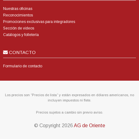
Nuestras oficinas
Reconocimientos
Promociones exclusivas para integradores
Sección de videos
Catálogos y folletería
CONTACTO
Formulario de contacto
Los precios son “Precios de lista” y están expresados en dólares americanos, no
incluyen impuestos ni flete.
Precios sujetos a cambio sin previo aviso.
© Copyright
2026
AG de Oriente