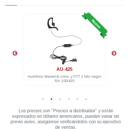
Nuevo
Nuevo
AU-425
100 16
Audífono Maverick c/mic y PTT 1 hilo negro
Bater
RA-100/425
Los precios son “Precios a distribuidor” y están
expresados en dólares americanos, pueden variar sin
previo aviso, asegúrese verificándolos con su ejecutivo
de ventas.