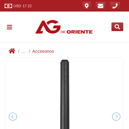
USD: 17.22
...
Accesorios