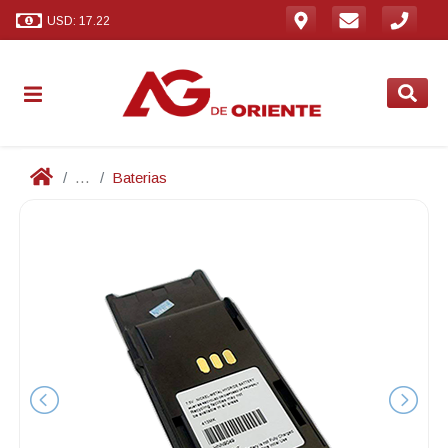
USD: 17.22
...
Baterias