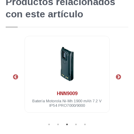
Productos relacionados
con este artículo
.
HNN9009
 Mhz 9
Batería Motorola Ni-Mh 1900 mAh 7.2 V
Cli
IP54 PRO7000/9000