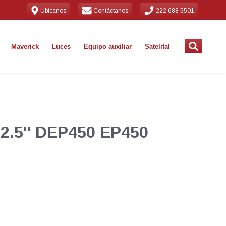
Ubícanos
Contáctanos
222 688 5501
Maverick
Luces
Equipo auxiliar
Satelital
e 2.5" DEP450 EP450