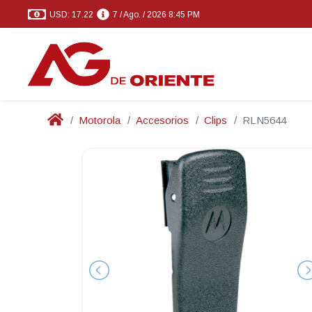
USD: 17.22
7 / Ago. / 2026 8:45 PM
Motorola
Accesorios
Clips
RLN5644