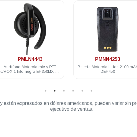
.
.
PMLN4443
PMNN4253
Audífono Motorola mic y PTT
Batería Motorola Li-Ion 2100 mAh
/VOX 1 hilo negro EP350MX A8
DEP450
D8 DEP450 DTR620
” y están expresados en dólares americanos, pueden variar sin pr
ejecutivo de ventas.