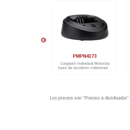
.
.
MLN6588
PMPN4173
or base de escritorio
Cargador individual Motorola
e 6 unidades EP450
base de escritorio c/eliminador
c
EP450 R2
120V no Impres EP450 DEP450
R2
Los precios son “Precios a distribuidor