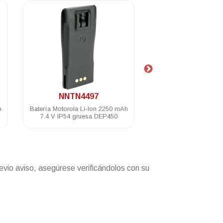
.
.
NNTN4497
PMNN4458
Batería Motorola Li-Ion 2250 mAh
Batería Mag One Li-Io
7.4 V IP54 gruesa DEP450
mAh 7.4 V IP54 DE
evio aviso, asegúrese verificándolos con su