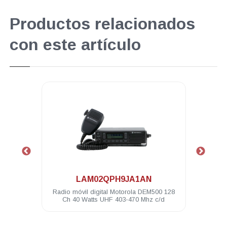
Productos relacionados
con este artículo
.
LAM02QPH9JA1AN
 IP54
Radio móvil digital Motorola DEM500 128
M
Ch 40 Watts UHF 403-470 Mhz c/d