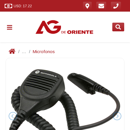
USD: 17.22
...
Microfonos