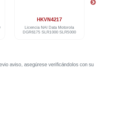
.
.
HKVN4217
HKVN421
0
Licencia NAI Data Motorola
Licencia NAI Voice 
DGR6175 SLR1000 SLR5000
DGR6175 SLR1000 
evio aviso, asegúrese verificándolos con su