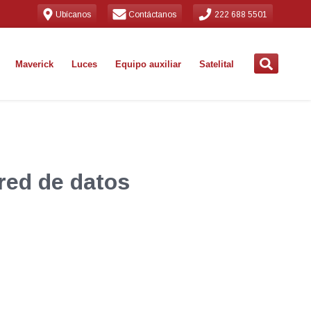
Ubícanos
Contáctanos
222 688 5501
Maverick
Luces
Equipo auxiliar
Satelital
 red de datos