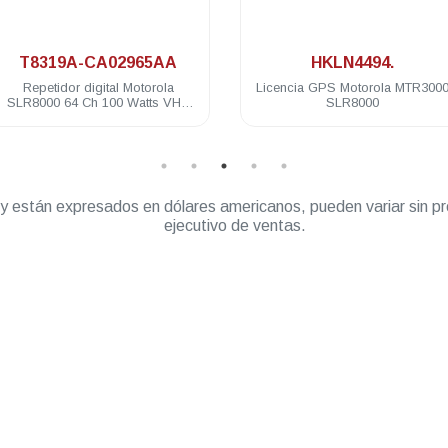
.
.
T8319A-CA02965AA
HKLN4494.
Repetidor digital Motorola
Licencia GPS Motorola MTR300
SLR8000 64 Ch 100 Watts VHF
SLR8000
136-174 Mhz
” y están expresados en dólares americanos, pueden variar sin pr
ejecutivo de ventas.