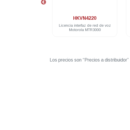
.
.
HKVN4218
HKVN4220
a NAI Voice Motorola
Licencia interfaz de red de voz
5 SLR1000 SLR5000
Motorola MTR3000
Los precios son “Precios a distribuidor