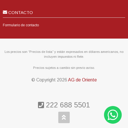
CONTACTO
Formulario de contacto
Los precios son “Precios de lista” y están expresados en dólares americanos, no
incluyen impuestos ni flete.
Precios sujetos a cambio sin previo aviso.
© Copyright
2026
AG de Oriente
222 688 5501