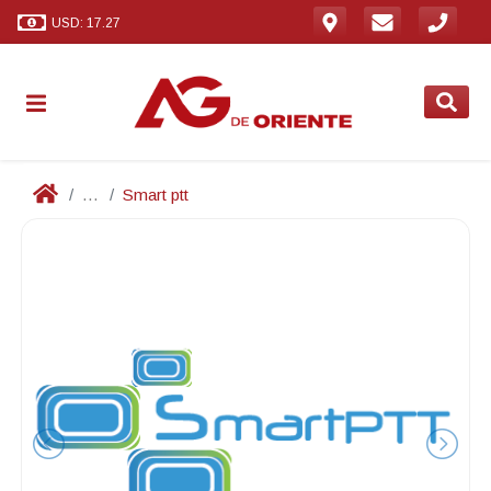
USD: 17.27
...
Smart ptt