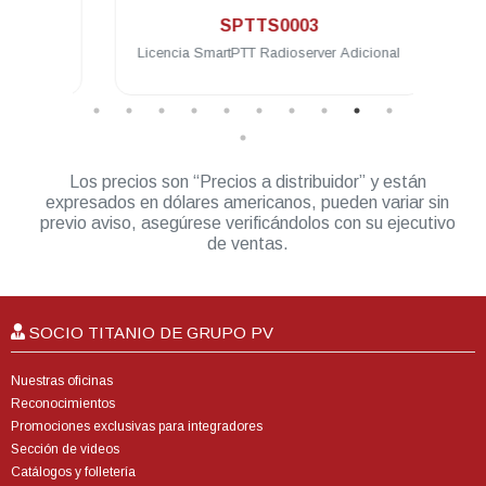
SPTTS0003
eway
Licencia SmartPTT Radioserver Adicional
Lice
Los precios son “Precios a distribuidor” y están
expresados en dólares americanos, pueden variar sin
previo aviso, asegúrese verificándolos con su ejecutivo
de ventas.
SOCIO TITANIO DE GRUPO PV
Nuestras oficinas
Reconocimientos
Promociones exclusivas para integradores
Sección de videos
Catálogos y folletería