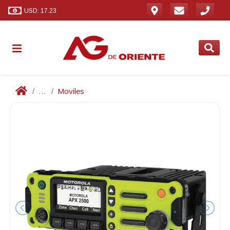
USD: 17.23
...
Moviles