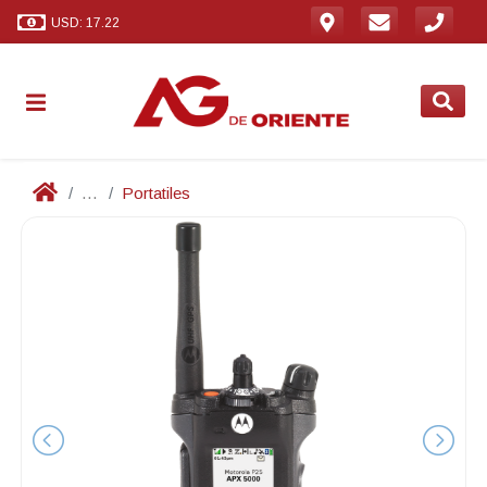
USD: 17.22
...
Portatiles