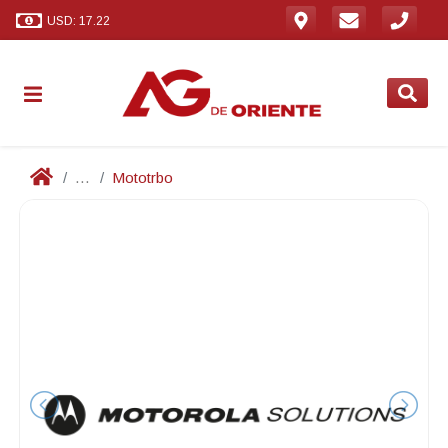
USD: 17.22
...
Mototrbo