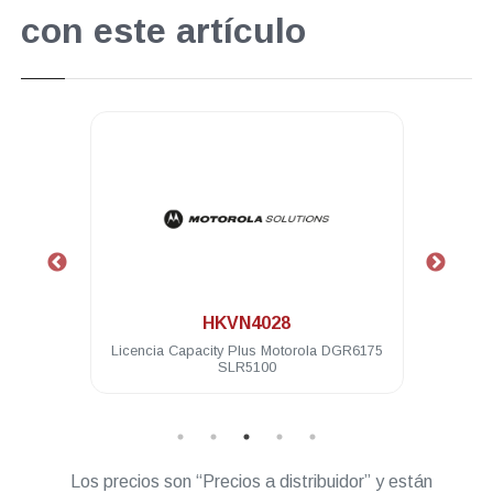
con este artículo
.
.
HKVN4028
HKVN42
cencia Capacity Plus Motorola DGR6175
Licencia servicio inter
SLR5100
Motorola MT
Los precios son “Precios a distribuidor” y están